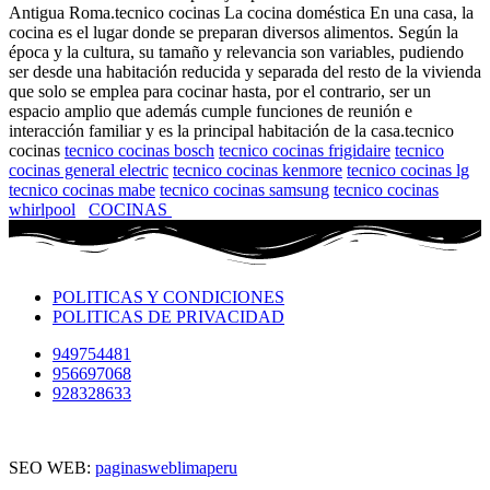
Antigua Roma.tecnico cocinas La cocina doméstica En una casa, la
cocina es el lugar donde se preparan diversos alimentos. Según la
época y la cultura, su tamaño y relevancia son variables, pudiendo
ser desde una habitación reducida y separada del resto de la vivienda
que solo se emplea para cocinar hasta, por el contrario, ser un
espacio amplio que además cumple funciones de reunión e
interacción familiar y es la principal habitación de la casa.tecnico
cocinas
tecnico cocinas bosch
tecnico cocinas frigidaire
tecnico
cocinas general electric
tecnico cocinas kenmore
tecnico cocinas lg
tecnico cocinas mabe
tecnico cocinas samsung
tecnico cocinas
whirlpool
COCINAS
POLITICAS Y CONDICIONES
POLITICAS DE PRIVACIDAD
949754481
956697068
928328633
SEO WEB:
paginasweblimaperu